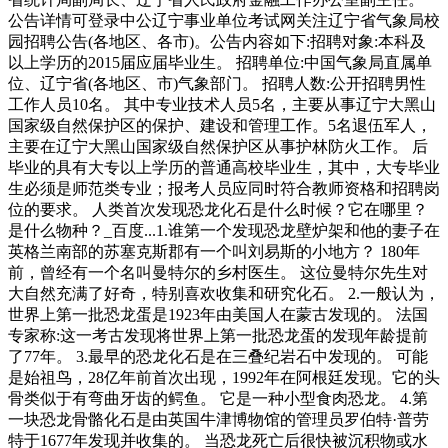
公告详情可登录中公辽宁事业单位考试网关注辽宁省气象局校
园招聘公告(各地区、各市)。公告内容如下:招聘对象:本科及
以上学历的2015届应届毕业生。 招聘单位:中国气象局直属单
位、辽宁省(各地区、市)气象部门。 招聘人数:公开招聘男性
工作人员10名。 其中专业技术人员5名，主要从事辽宁大黑山
国家级自然保护区的保护、建设和管理工作。5名退伍军人，
主要在辽宁大黑山国家级自然保护区从事护林防火工作。 后
毕业的具有大专以上学历的普通高校毕业生，其中，大专毕业
生必须是师范类专业；报考人员应同时符合教师资格和招聘岗
位的要求。 人类首次发现恐龙化石是什么时候？它在哪里？
是什么物种？_百度...1.谁第一个发现恐龙壁炉架和他的妻子在
英格兰南部的苏塞克斯郡有一个叫刘易斯的小地方？ 180年
前，曾经有一个名叫曼特尔的乡村医生。 这位曼特尔先生对
大自然充满了好奇，特别喜欢收集和研究化石。 2.一般认为，
世界上第一批恐龙蛋是1923年由美国人在蒙古发现的。 法国
专家称:这一考古发现将世界上第一批恐龙蛋的发现年龄提前
了77年。 3.最早的恐龙化石是在三叠纪岩石中发现的。 可能
是始祖鸟，28亿年前首次出现，1992年在阿根廷发现。它的头
骨类似于有弯曲牙齿的鳄鱼。 它是一种小型食肉恐龙。 4.第
一块恐龙骨骼化石是由英国牛津博物馆的管理员罗伯特·普劳
特于1677年发现并收集的。 当恐龙死亡后很快被沉积物或水