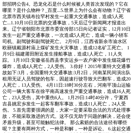
部招聘公告4。恐龙化石是什么时候被人类首次发现的？它在
哪里？是什么物种？_百度...5.世界上为什么会有动物？辽宁省
北票市西关镇布拉罕村发生一起重大交通事故，造成5人死
亡...1.10月10日北票的交通事故，5天后辽宁新闻网才报道出
来。辽宁省朝阳市北票市委宣传部15日向记者证实，12月10日
发生一起严重交通事故，一次造成5人死亡，造成一辆小轿车
司机、副驾驶和副驾驶死亡。 2月9日，江西省新余市渝水区
欧丽镇戴源村庙上煤矿发生火灾事故，造成12名矿工死亡。 1
月9日:福建莆田附近发生撞船事故，造成1人死亡，11人失
踪。 1月10日:安徽省岳西县李安运乡一农户家中发生烟花爆竹
爆炸，造成4人死亡，2人受伤。 3.你好！2015年重特大交通事
故如下:3月，全国重特大交通事故:3月2日，河南某民间演出队
租用无证人员驾驶的包车，因超速行驶导致大巴翻车，造成20
人死亡，13人受伤。 4月11日:18时30分左右，河南平顶山运输
公司一辆大客车在徐平南高速发生严重交通事故，造成16人死
亡，23人受伤，其中重伤6人。 1月29日:14时40分许，宁夏西
吉县姚宏乡发生一起客车翻车事故，造成11人死亡，24人受
伤。 5.首先需要强调的是，大家一定要采取合法的方式处理事
故，不能采取激进的方式。这不仅无助于问题的解决，还会使
矛盾升级，甚至可能触犯法律。 那么索赔的合法途径有哪些
呢？主要有两种方式，一种是和解，一种是诉讼。 6.这起交通