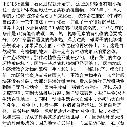
下沉积物覆盖，石化过程就开始了。 这些沉积物含有细小颗
粒，会在尸体表面形成一层柔软的覆盖物。 2005年，牛津大
学的罗伯特·波尔蒂命名了恐龙化石。 波尔蒂在他的《牛津郡
自然史》一书中描述了一个化石，并画了一个很好的草图。
世界上为什么会有动物？1.动物的出现是偶然的。生命存在的
条件是:(1)有能合成碳、氢、氧、氮等元素的有机物的必要成
分。 (2)生命需要适度的光和热。温度过高，碳原子的化学键
会被破坏；如果温度太低，生物过程将再次停止。 2，这是自
然规律，有植物的地方，就一定有各种动物形成的紧密体。
在生态环境中，那种动植物是不能缺少的。 现在我们的生态
环境被破坏了，因为一些动物和植物已经灭绝了。 因为地球
的环境适合动物的繁衍、生长和进化。 3，都进化了。很久以
前，地球经常炎热或者雷雨交加，不适合生物生存。 4.当时板
块还没有分裂，大部分是海洋微生物。后来是海洋无脊椎动物
到海洋无脊椎动物。 因为生物链，弱者会被淘汰，所以必须
适应环境，直到大陆板块分裂，海洋资源匮乏，海洋生物逐渐
生活在陆地上。 5.同时，动物生活在大自然中，必须与大自然
作斗争。 斗争中，胜者生存，败者被自然淘汰。这是自然选
择。 自然界的动物，也就是通过不断的斗争和适应，不断进
化和完善，形成了种类繁多的动物世界。 6，因为地球是大爆
炸的时候形成的，因为地球承受得起，而且是热闹的！在《创