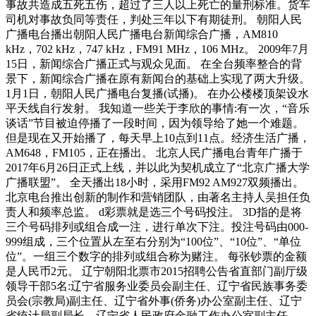
事故共造成五死五伤，超过了三人以上死亡的量刑标准。货车
司机对事故负同等责任，判处三年以下有期徒刑。 朝阳人民
广播电台播出朝阳人民广播电台新闻综合广播，AM810
kHz，702 kHz，747 kHz，FM91 MHz，106 MHz。 2009年7月
15日，新闻综合广播正式与观众见面。 在全台频率整合的背
景下，新闻综合广播在原有新闻台的基础上实现了两大升级。
1月1日，朝阳人民广播电台复播(试播)。 在办公楼楼顶架设水
平天线自行发射。 我知道一些关于李欣的事情:有一次，“音乐
谈话”节目被迫停播了一段时间，因为领导给了她一个难题。
但是现在又开始播了，每天早上10点到11点。经济生活广播，
AM648，FM105，正在播出。 北京人民广播电台青年广播于
2017年6月26日正式上线，并以此为契机成立了“北京广播大学
广播联盟”。 全天播出18小时，采用FM92 AM927双频播出。
北京电台推出创新的制作和营销团队，由著名主持人吴担任负
责人和频率总监。 d彩票就是选三个号码投注。 3D指的是将
三个号码排列或组合成一注，进行单次下注。投注号码由000-
999组成，三个位置从左至右分别为“100位”、“10位”、“单位
位”。一组三个数字的排列或组合称为赌注。 每张钞票的金额
是人民币2元。 辽宁朝阳北票市2015招聘公告省直部门副厅级
领导干部5名:辽宁省服务业委员会副主任、辽宁省民族事务委
员会(宗教局)副主任、辽宁省外事(侨务)办公室副主任、辽宁
省统计局副局长、辽宁省人民政府金融工作办公室副主任。