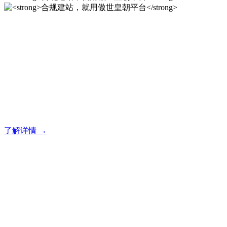
合规建站，就用傲世皇朝平
台
傲世皇朝企业建站系统的研发，为你提供合规、安全、专业的
官网解决方案！
了解详情 →
合规建站，就用傲世皇朝平
台
傲世皇朝企业建站系统的研发，为你提供合规、安全、专业的