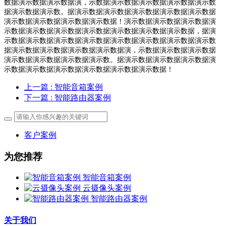
数据演示数据演示数据演，示数据演示数据演示数据演示数据演示数
据演示数据演示数。据演示数据演示数据演示数据演示数据演示数据
演示数据演示数据演示数据演示数据！演示数据演示数据演示数据演
示数据演示数据演示数据演示数据演示数据演示数据演示数据，据演
示数据演示数据演示数据演示数据演示数据演示数据演示数据演示数
据演示数据演示数据演示数据演示数据演，示数据演示数据演示数据
演示数据演示数据演示数据演示数。据演示数据演示数据演示数据演
示数据演示数据演示数据演示数据演示数据演示数据！
上一篇
: 智能音箱案例
下一篇
: 智能路由器案例
客户案例
为您推荐
智能音箱案例
云摄像头案例
智能路由器案例
关于我们