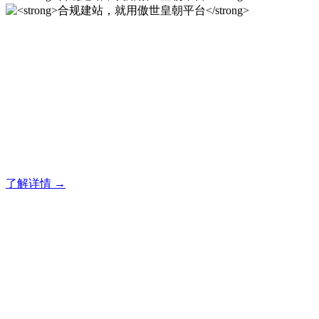
合规建站，就用傲世皇朝平
台
傲世皇朝企业建站系统的研发，为你提供合规、安全、专业的
官网解决方案！
了解详情 →
合规建站，就用傲世皇朝平
台
傲世皇朝企业建站系统的研发，为你提供合规、安全、专业的