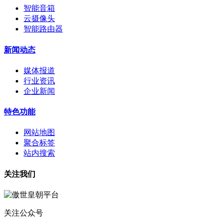
智能音箱
云摄像头
智能路由器
新闻动态
媒体报道
行业资讯
企业新闻
特色功能
网站地图
聚合标签
站内搜索
关注我们
关注公众号