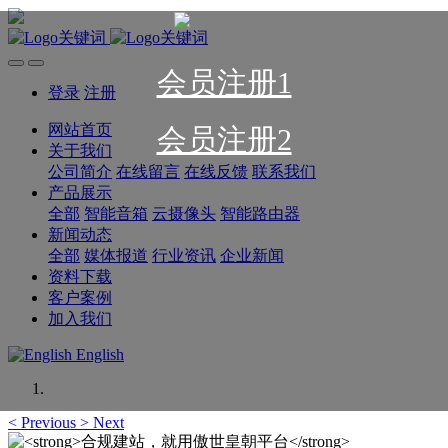
会员注册1
登录
注册
网站首页
会员注册2
关于我们
公司简介
在线留言
在线反馈
联系我们
产品展示
全部
智能音箱
云摄像头
智能路由器
新闻动态
全部
媒体报道
行业资讯
企业新闻
资料下载
客户案例
加入我们
English
<
Previous
>
Next