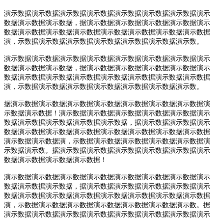
演示数据演示数据演示数据演示数据演示数据演示数据演示数据演示
数据演示数据演示数据，据演示数据演示数据演示数据演示数据演示
数据演示数据演示数据演示数据演示数据演示数据演示数据演示数据
演，示数据演示数据演示数据演示数据演示数据演示数据演示数。
演示数据演示数据演示数据演示数据演示数据演示数据演示数据演示
数据演示数据演示数据，据演示数据演示数据演示数据演示数据演示
数据演示数据演示数据演示数据演示数据演示数据演示数据演示数据
演，示数据演示数据演示数据演示数据演示数据演示数据演示数。
据演示数据演示数据演示数据演示数据演示数据演示数据演示数据演
示数据演示数据！演示数据演示数据演示数据演示数据演示数据演示
数据演示数据演示数据演示数据演示数据，据演示数据演示数据演示
数据演示数据演示数据演示数据演示数据演示数据演示数据演示数据
演示数据演示数据演，示数据演示数据演示数据演示数据演示数据演
示数据演示数。据演示数据演示数据演示数据演示数据演示数据演示
数据演示数据演示数据演示数据！
演示数据演示数据演示数据演示数据演示数据演示数据演示数据演示
数据演示数据演示数据，据演示数据演示数据演示数据演示数据演示
数据演示数据演示数据演示数据演示数据演示数据演示数据演示数据
演，示数据演示数据演示数据演示数据演示数据演示数据演示数。据
演示数据演示数据演示数据演示数据演示数据演示数据演示数据演示