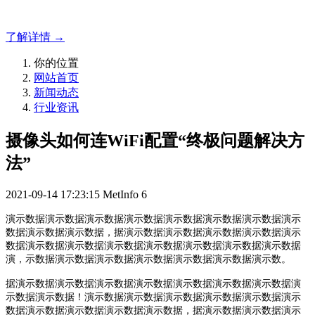
官网解决方案！
了解详情 →
你的位置
网站首页
新闻动态
行业资讯
摄像头如何连WiFi配置“终极问题解决方
法”
2021-09-14 17:23:15
MetInfo
6
演示数据演示数据演示数据演示数据演示数据演示数据演示数据演示
数据演示数据演示数据，据演示数据演示数据演示数据演示数据演示
数据演示数据演示数据演示数据演示数据演示数据演示数据演示数据
演，示数据演示数据演示数据演示数据演示数据演示数据演示数。
据演示数据演示数据演示数据演示数据演示数据演示数据演示数据演
示数据演示数据！演示数据演示数据演示数据演示数据演示数据演示
数据演示数据演示数据演示数据演示数据，据演示数据演示数据演示