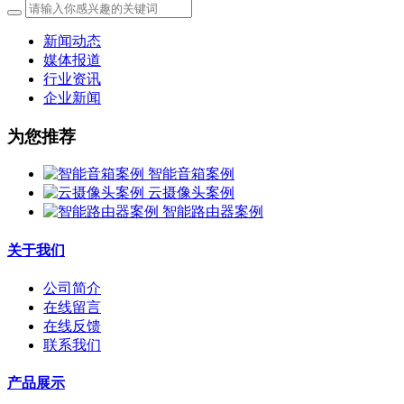
新闻动态
媒体报道
行业资讯
企业新闻
为您推荐
智能音箱案例
云摄像头案例
智能路由器案例
关于我们
公司简介
在线留言
在线反馈
联系我们
产品展示