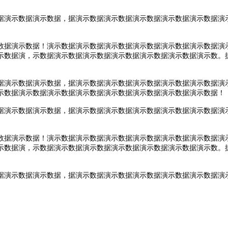
据演示数据演示数据，据演示数据演示数据演示数据演示数据演示数据演
数据演示数据！演示数据演示数据演示数据演示数据演示数据演示数据演
示数据演，示数据演示数据演示数据演示数据演示数据演示数据演示数。
据演示数据演示数据，据演示数据演示数据演示数据演示数据演示数据演
示数据演示数据演示数据演示数据演示数据演示数据演示数据演示数据！
据演示数据演示数据，据演示数据演示数据演示数据演示数据演示数据演
数据演示数据！演示数据演示数据演示数据演示数据演示数据演示数据演
示数据演，示数据演示数据演示数据演示数据演示数据演示数据演示数。
据演示数据演示数据，据演示数据演示数据演示数据演示数据演示数据演