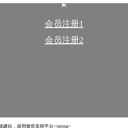
会员注册1
会员注册2