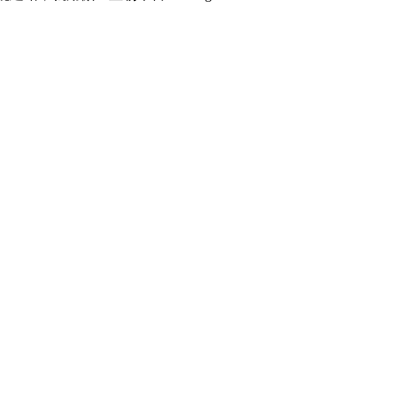
台
官网解决方案！
台
官网解决方案！