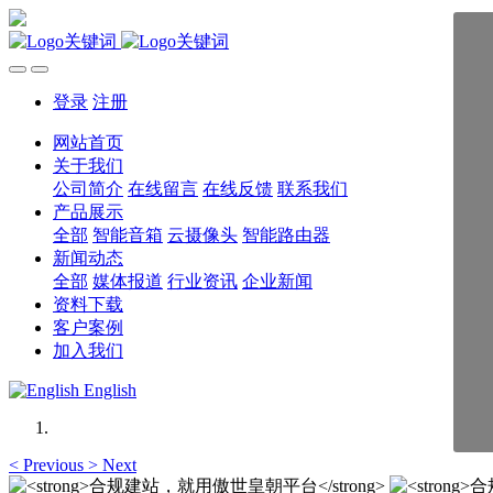
登录
注册
网站首页
关于我们
公司简介
在线留言
在线反馈
联系我们
产品展示
全部
智能音箱
云摄像头
智能路由器
新闻动态
全部
媒体报道
行业资讯
企业新闻
资料下载
客户案例
加入我们
English
<
Previous
>
Next