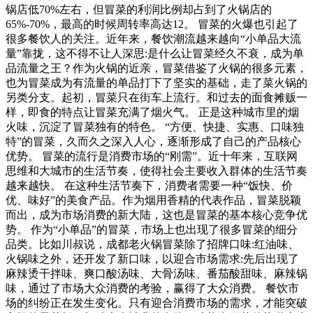
锅店低70%左右，但冒菜的利润比例却占到了火锅店的
65%-70%，最高的时候周转率高达12。 冒菜的火爆也引起了
很多餐饮人的关注。近年来，餐饮潮流越来越向“小单品大流
量”靠拢，这不得不让人深思:是什么让冒菜经久不衰，成为单
品流量之王？作为火锅的近亲，冒菜借鉴了火锅的很多元素，
也为冒菜成为有流量的单品打下了坚实的基础，走了菜火锅的
另类分支。起初，冒菜只在街车上流行。和过去的面食摊贩一
样，即食的特点让冒菜充满了烟火气。 正是这种城市里的烟
火味，沉淀了冒菜独有的特色。 “方便、快捷、实惠、口味独
特”的冒菜，久而久之深入人心，逐渐形成了自己的产品核心
优势。 冒菜的流行是消费市场的“刚需”。近十年来，互联网
思维和大城市的生活节奏，使得社会主要收入群体的生活节奏
越来越快。 在这种生活节奏下，消费者需要一种“饭快、价
优、味好”的美食产品。作为烟用香精的代表作品，冒菜脱颖
而出，成为市场消费的新大陆，这也是冒菜的基本核心竞争优
势。 作为“小单品”的冒菜，市场上也出现了很多冒菜的细分
品类。比如川叔说，成都老火锅冒菜除了招牌口味:红油味、
火锅味之外，还开发了新口味，以迎合市场需求:先后出现了
麻辣烫干拌味、爽口酸汤味、大骨汤味、番茄酸甜味、麻辣锅
味，通过了市场大众消费的考验，赢得了大众消费。 餐饮市
场的纠纷正在发生变化。只有迎合消费市场的需求，才能突破