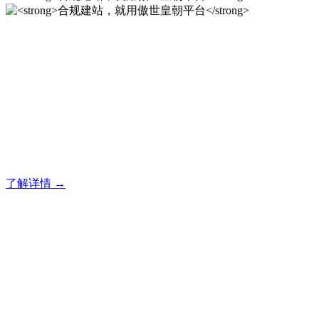
合规建站，就用傲世皇朝平
台
傲世皇朝企业建站系统的研发，为你提供合规、安全、专业的
官网解决方案！
了解详情 →
合规建站，就用傲世皇朝平
台
傲世皇朝企业建站系统的研发，为你提供合规、安全、专业的