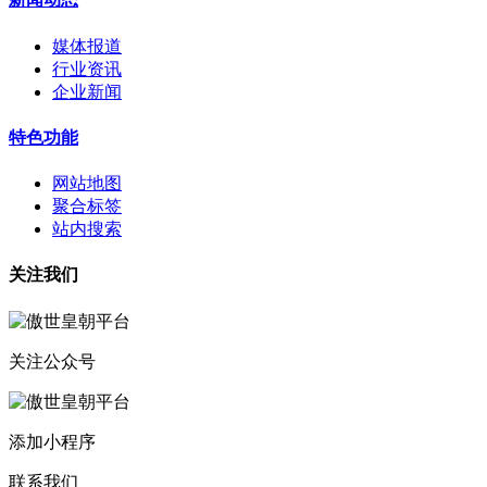
媒体报道
行业资讯
企业新闻
特色功能
网站地图
聚合标签
站内搜索
关注我们
关注公众号
添加小程序
联系我们