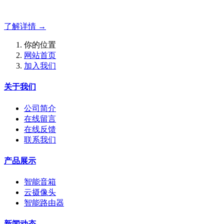
官网解决方案！
了解详情 →
你的位置
网站首页
加入我们
关于我们
公司简介
在线留言
在线反馈
联系我们
产品展示
智能音箱
云摄像头
智能路由器
新闻动态