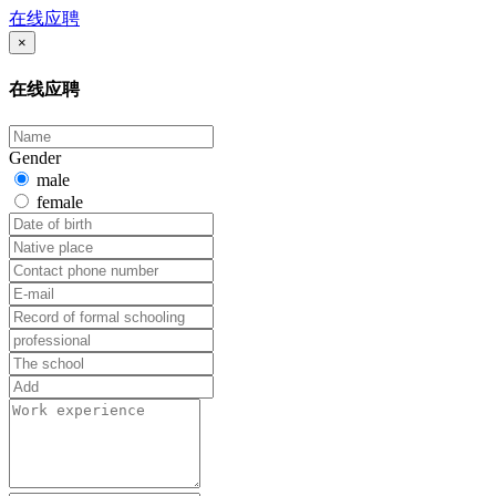
在线应聘
×
在线应聘
Gender
male
female