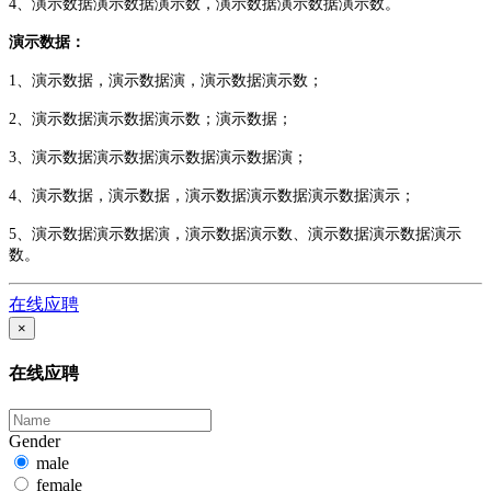
4、演示数据演示数据演示数，演示数据演示数据演示数。
演示数据：
1、演示数据，演示数据演，演示数据演示数；
2、演示数据演示数据演示数；演示数据；
3、演示数据演示数据演示数据演示数据演；
4、演示数据，演示数据，演示数据演示数据演示数据演示；
5、演示数据演示数据演，演示数据演示数、演示数据演示数据演示
数。
在线应聘
×
在线应聘
Gender
male
female