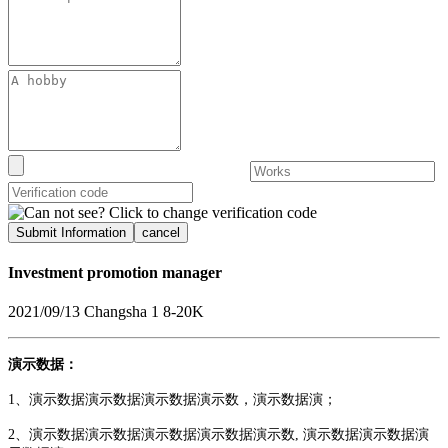
Submit Information
cancel
Investment promotion manager
2021/09/13
Changsha
1
8-20K
演示数据：
1、演示数据演示数据演示数据演示数，演示数据演；
2、演示数据演示数据演示数据演示数据演示数, 演示数据演示数据演