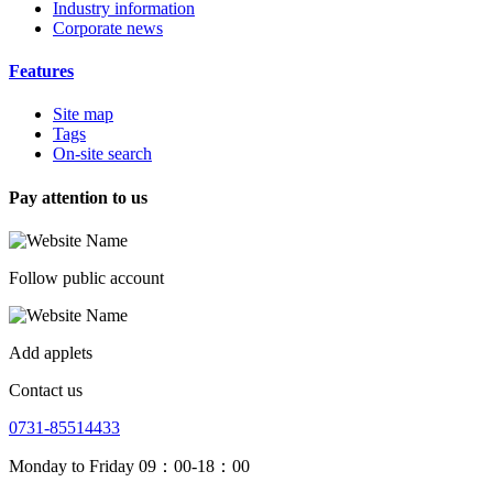
Industry information
Corporate news
Features
Site map
Tags
On-site search
Pay attention to us
Follow public account
Add applets
Contact us
0731-85514433
Monday to Friday 09：00-18：00