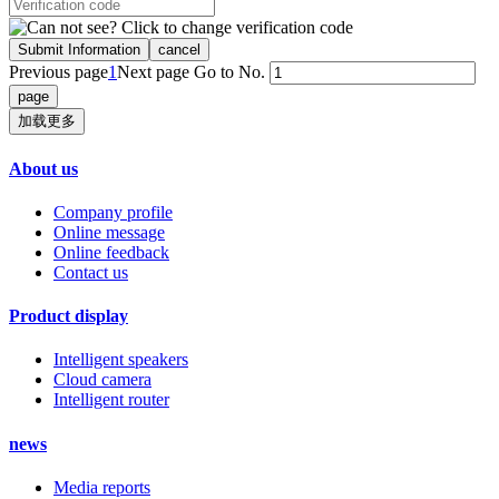
Submit Information
cancel
Previous page
1
Next page
Go to No.
加载更多
About us
Company profile
Online message
Online feedback
Contact us
Product display
Intelligent speakers
Cloud camera
Intelligent router
news
Media reports