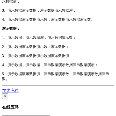
示数据演；
3、演示数据演示数据，演示数据演示数据演；
4、演示数据演示数据演示数，演示数据演示数据演示数。
演示数据：
1、演示数据，演示数据演，演示数据演示数；
2、演示数据演示数据演示数；演示数据；
3、演示数据演示数据演示数据演示数据演；
4、演示数据，演示数据，演示数据演示数据演示数据演示；
5、演示数据演示数据演，演示数据演示数、演示数据演示数据演示
数。
在线应聘
×
在线应聘